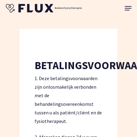
Skip
Menu
to
Close
main
Menu
content
BETALINGSVOORWA
1. Deze betalingsvoorwaarden
zijn onlosmakelijk verbonden
met de
behandelingsovereenkomst
tussen u als patiënt/cliënt en de
fysiotherapeut.