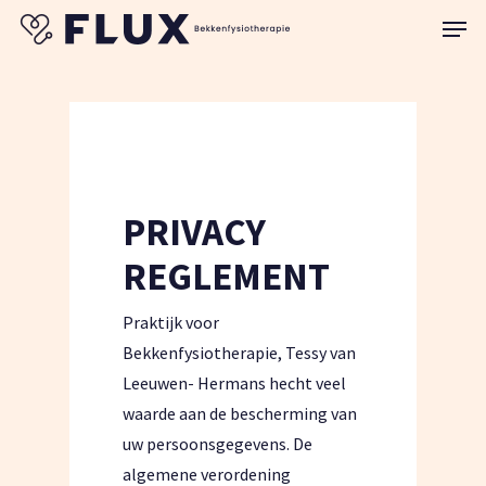
Skip
Menu
to
Close
main
Menu
content
PRIVACY
REGLEMENT
Praktijk voor
Bekkenfysiotherapie, Tessy van
Leeuwen- Hermans hecht veel
waarde aan de bescherming van
uw persoonsgegevens. De
algemene verordening